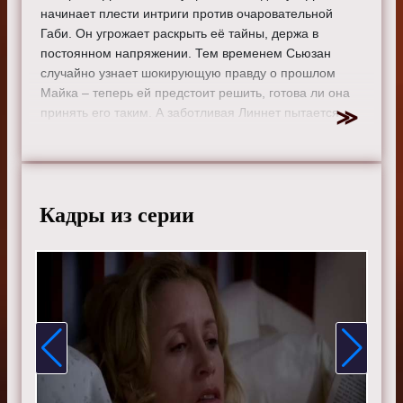
начинает плести интриги против очаровательной
Габи. Он угрожает раскрыть её тайны, держа в
постоянном напряжении. Тем временем Сьюзан
случайно узнает шокирующую правду о прошлом
Майка – теперь ей предстоит решить, готова ли она
принять его таким. А заботливая Линнет пытается
наладить личную жизнь Тома, который страдает от
одиночества вдали от дома.
Режиссер:
Ларри Шоу
Актеры:
Тери Хэтчер, Фелисити Хаффман, Марсия
Кадры из серии
Кросс, Ева Лонгория, Николетт Шеридан, Дана
Дилейни, Элфри Вудард, Дреа де Маттео, Ванесса
Уильямс и Бренда Стронг.
Смотрите онлайн 1 сезон 15 серию «
Отчаянные
домохозяйки
» бесплатно в хорошем HD качестве, на
телефоне, планшете, пк или телевизоре на сайте
sitedomhozsru.ru.