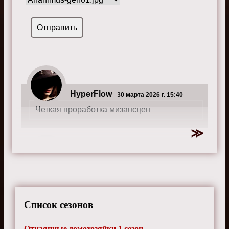
HyperFlow
30 марта 2026 г. 15:40
Четкая проработка мизансцен
NightOwl_404
8 июля 2024 г. 13:00
Закрученный сюжет, но местами
нереалистичный
Список сезонов
Отчаянные домохозяйки 1 сезон