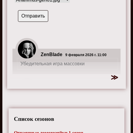
ZenBlade
9 февраля 2026 г. 11:00
Убедительная игра массовки
Stardust_42
20 мая 2024 г. 8:00
Обожаю этот сериал, столько драмы и
интриг! Габи просто огонь, самая яркая
героиня
Список сезонов
Отчаянные домохозяйки 1 сезон