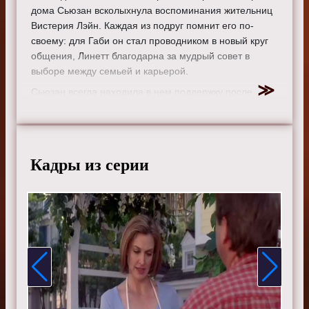
дома Сьюзан всколыхнула воспоминания жительниц
Вистерия Лэйн. Каждая из подруг помнит его по-
своему: для Габи он стал проводником в новый круг
общения, Линетт благодарна за мудрый совет в
выборе между семьей и карьерой.
Сьюзан всегда находила в нем поддержку после
неудач в личной жизни, а Бри признательна за
помощь в осуществлении ее мечты. Даже
своенравная Иди вспоминает их особую дружбу с
теплотой.
Кадры из серии
Режиссер:
Ларри Шоу
Актеры:
Тери Хэтчер, Фелисити Хаффман, Марсия
Кросс, Ева Лонгория, Николетт Шеридан, Дана
Дилейни, Элфри Вудард, Дреа де Маттео, Ванесса
Уильямс и Бренда Стронг.
Смотрите онлайн 5 сезон 13 серию «
Отчаянные
домохозяйки
» бесплатно в хорошем HD качестве, на
телефоне, планшете, пк или телевизоре на сайте
sitedomhozsru.ru.