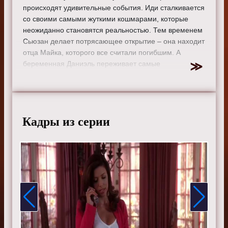
происходят удивительные события. Иди сталкивается
со своими самыми жуткими кошмарами, которые
неожиданно становятся реальностью. Тем временем
Сьюзан делает потрясающее открытие – она находит
отца Майка, которого все считали погибшим. А
беременная Даниэль переживает самые
волнительные моменты – у нее начинаются роды.
Режиссер:
Ларри Шоу
Актеры:
Тери Хэтчер, Фелисити Хаффман, Марсия
Кросс, Ева Лонгория, Николетт Шеридан, Дана
Кадры из серии
Дилейни, Элфри Вудард, Дреа де Маттео, Ванесса
Уильямс и Бренда Стронг.
Смотрите онлайн 4 сезон 6 серию «
Отчаянные
домохозяйки
» бесплатно в хорошем HD качестве, на
телефоне, планшете, пк или телевизоре на сайте
sitedomhozsru.ru.