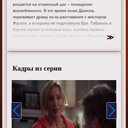
решается на отчаянный шаг – похищение
возлюбленного. В это время юная Даниэль
переживает драму из-за расставания с мистером
Фалати, к которому её подтолкнула Бри. Габриэль и
Карлос играют в опасные игры, пытаясь вызвать
ревность друг у друга. А Том делится с Линнет мечтой
о собственной пиццерии. На фоне всех событий
Остин ищет помощи у Джули с домашкой.
Режиссер:
Дэвид Уоррен
Актеры:
Тери Хэтчер, Фелисити Хаффман, Марсия
Кадры из серии
Кросс, Ева Лонгория, Николетт Шеридан, Дана
Дилейни, Элфри Вудард, Дреа де Маттео, Ванесса
Уильямс и Бренда Стронг.
Смотрите онлайн 3 сезон 5 серию «
Отчаянные
домохозяйки
» бесплатно в хорошем HD качестве, на
телефоне, планшете, пк или телевизоре на сайте
sitedomhozsru.ru.