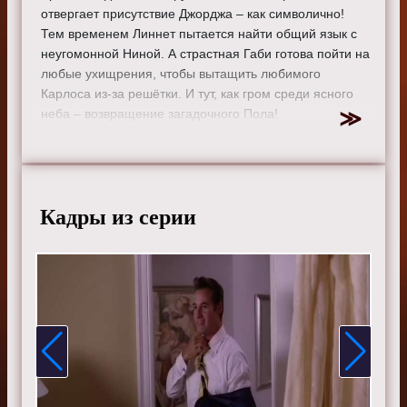
отвергает присутствие Джорджа – как символично!
Тем временем Линнет пытается найти общий язык с
неугомонной Ниной. А страстная Габи готова пойти на
любые ухищрения, чтобы вытащить любимого
Карлоса из-за решётки. И тут, как гром среди ясного
неба – возвращение загадочного Пола!
Режиссер:
Ларри Шоу
Актеры:
Тери Хэтчер, Фелисити Хаффман, Марсия
Кросс, Ева Лонгория, Николетт Шеридан, Дана
Дилейни, Элфри Вудард, Дреа де Маттео, Ванесса
Кадры из серии
Уильямс и Бренда Стронг.
Смотрите онлайн 2 сезон 6 серию «
Отчаянные
домохозяйки
» бесплатно в хорошем HD качестве, на
телефоне, планшете, пк или телевизоре на сайте
sitedomhozsru.ru.